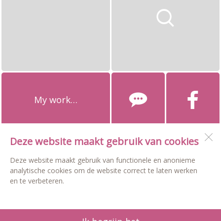
My work…
Deze website maakt gebruik van cookies
Delica-Tessa
Heerenweg 57C
Deze website maakt gebruik van functionele en anonieme
1768 BH
Barsingerhorn
analytische cookies om de website correct te laten werken
en te verbeteren.
Open desktopversie